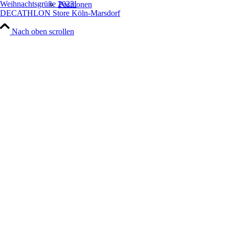
Weihnachtsgrüße 2023!
Positionen
DECATHLON Store Köln-Marsdorf
Nach oben scrollen
Leistungen
Architektur
Generalplanung
Hand Werke
Projekte
Portfolio Raster