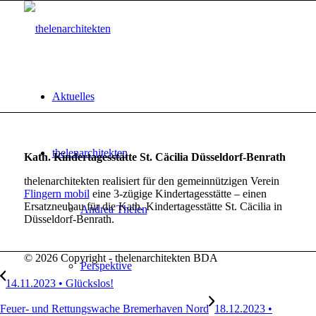
Aktuelles
thelenarchitekten
Kath. Kindertagesstätte St. Cäcilia Düsseldorf-Benrath
thelenarchitekten realisiert für den gemeinnützigen Verein
Flingern mobil
eine 3-zügige Kindertagesstätte – einen
Ersatzneubau für die Kath. Kindertagesstätte St. Cäcilia in
Andrea Thelen
Düsseldorf-Benrath.
© 2026 Copyright - thelenarchitekten BDA
Perspektive
14.11.2023 • Glückslos!
Feuer- und Rettungswache Bremerhaven Nord
18.12.2023 •