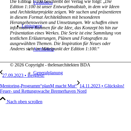
Die Edition 1:100 beschreibt der Verlag wie folgt: „
Die
Positionen
Edition 1:100 ist unser Entwurfsmaßstab, in dem wir Ideen
und Architekturprojekte zeigen. Wir suchen und präsentieren
in diesem Format ArchitektInnen mit besonderen
Herangehensweisen und Umsetzungen. Wir schaffen einen
Leistungen
informativen Rahmen für die Idee, das Konzept bis hin zur
Präsentation eines Werkes. Die Serie ist eine Sammlung von
textlichen Erläuterungen, Plänen und Fotografien zu
ausgewählten Themen. Die Inspiration für Neues oder
Anderes steht im Mittelpunkt der Edition 1:100.
“
Architektur
© 2026 Copyright - thelenarchitekten BDA
Generalplanung
27.09.2023 • Bergfest!
Mentoring-Programm“planM macht Mut“
14.11.2023 • Glückslos!
Feuer- und Rettungswache Bremerhaven Nord
Hand Werke
Nach oben scrollen
Projekte
Portfolio Raster