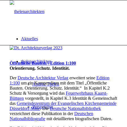
Aktuelles
thelenarchitekten
Öffentliche Bauten. | Edition 1:100
Orientierung. Schutz. Identität.
Der
Deutsche Architektur Verlag
erweitert seine
Edition
1:100
um ein Kompendium mit dem Titel „Öffentliche
Andrea Thelen
Bauten. Orientierung. Schutz. Identität.“ In Kapitel K.2
Schutz & Versorgung wird das
Feuerwehrhaus Kaarst-
Büttgen
vorgestellt, in Kapitel K.3 Identität & Gemeinschaft
das
Gemeindezentrum der Evangelischen Kirchengemeinde
Perspektive
Düsseldorf-Mitte
. Die
Deutsche Nationalbibliothek
verzeichnet diese Publikation in der
Deutschen
Nationalbibliografie
mit detaillierten biografischen Daten.