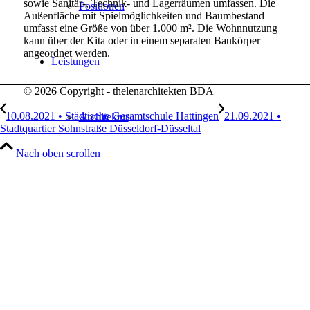
sowie Sanitär-, Technik- und Lagerräumen umfassen. Die
Positionen
Außenfläche mit Spielmöglichkeiten und Baumbestand
umfasst eine Größe von über 1.000 m². Die Wohnnutzung
kann über der Kita oder in einem separaten Baukörper
angeordnet werden.
Leistungen
© 2026 Copyright - thelenarchitekten BDA
10.08.2021 • Städtische Gesamtschule Hattingen
21.09.2021 •
Architektur
Stadtquartier Sohnstraße Düsseldorf-Düsseltal
Nach oben scrollen
Generalplanung
Hand Werke
Projekte
Portfolio Raster