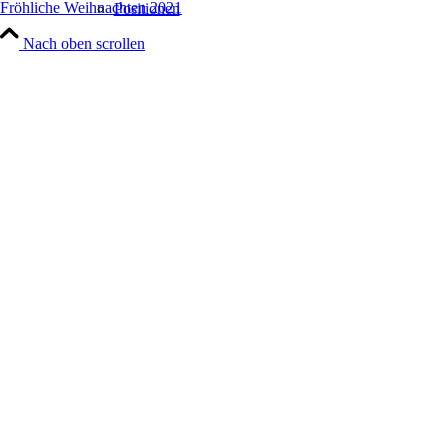
Fröhliche Weihnachten 2021
Positionen
Nach oben scrollen
Leistungen
Architektur
Generalplanung
Hand Werke
Projekte
Portfolio Raster