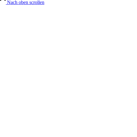
Nach oben scrollen
Positionen
Leistungen
Architektur
Generalplanung
Hand Werke
Projekte
Portfolio Raster