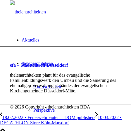
Aktuelles
thelenarchitekten
efa – Stadtteiltreff Düsseldorf
thelenarchitekten plant für das evangelische
Familienbildungswerk den Umbau und die Sanierung des
ehemaligen Verwaltungsgebäudes der evangelischen
Andrea Thelen
Kirchengemeinde Düsseldorf-Mitte.
© 2026 Copyright - thelenarchitekten BDA
Perspektive
18.02.2022 • Feuerwehrbauten – DOM publishers
10.03.2022 •
DECATHLON Store Köln-Marsdorf