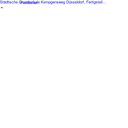
Städtische Grundschule Kempgensweg Düsseldorf, Fertigstell...
Positionen
Leistungen
Architektur
Generalplanung
Hand Werke
Projekte
Portfolio Raster