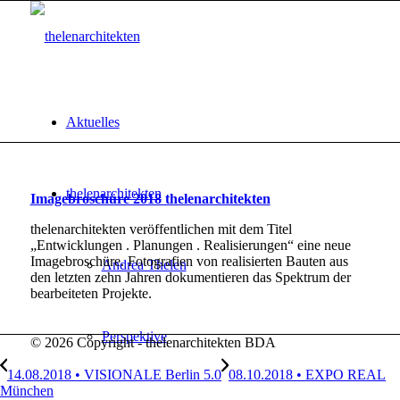
Aktuelles
thelenarchitekten
Imagebroschüre 2018 thelenarchitekten
thelenarchitekten veröffentlichen mit dem Titel
„Entwicklungen . Planungen . Realisierungen“ eine neue
Imagebroschüre. Fotografien von realisierten Bauten aus
Andrea Thelen
den letzten zehn Jahren dokumentieren das Spektrum der
bearbeiteten Projekte.
Perspektive
© 2026 Copyright - thelenarchitekten BDA
14.08.2018 • VISIONALE Berlin 5.0
08.10.2018 • EXPO REAL
München