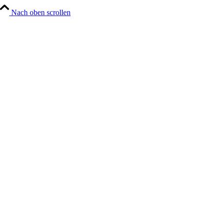
Positionen
Nach oben scrollen
Leistungen
Architektur
Generalplanung
Hand Werke
Projekte
Portfolio Raster