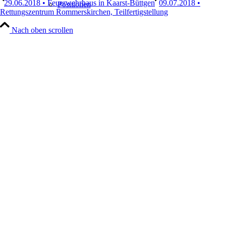
29.06.2018 • Feuerwehrhaus in Kaarst-Büttgen
09.07.2018 •
Positionen
Rettungszentrum Rommerskirchen, Teilfertigstellung
Nach oben scrollen
Leistungen
Architektur
Generalplanung
Hand Werke
Projekte
Portfolio Raster