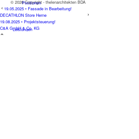
© 2026 Copyright - thelenarchitekten BDA
Positionen
19.05.2025 • Fassade in Bearbeitung!
DECATHLON Store Herne
19.08.2025 • Projektsteuerung!
C&A GmbH & Co. KG
Leistungen
Architektur
Generalplanung
Hand Werke
Projekte
Portfolio Raster