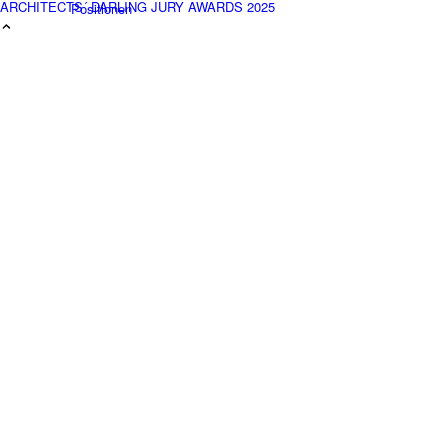
ARCHITECTS´ DARLING JURY AWARDS 2025
Positionen
Leistungen
Architektur
Generalplanung
Hand Werke
Projekte
Portfolio Raster