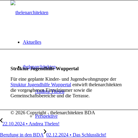
Aktuelles
thelenarchitekten
Struktur Jugendhilfe Wuppertal
Für eine geplante Kinder- und Jugendwohngruppe der
Struktur Jugendhilfe Wuppertal
entwirft thelenarchitekten
die vorgesehenen Einzelzimmer sowie die
Andrea Thelen
Gemeinschaftsbereiche und die Terrasse.
© 2026 Copyright - thelenarchitekten BDA
Perspektive
22.10.2024 • Andrea Thelen!
Berufung in den BDA
02.12.2024 • Das Schlusslicht!