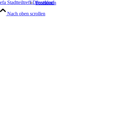
efa Stadtteiltreff Düsseldorf
Positionen
Nach oben scrollen
Leistungen
Architektur
Generalplanung
Hand Werke
Projekte
Portfolio Raster