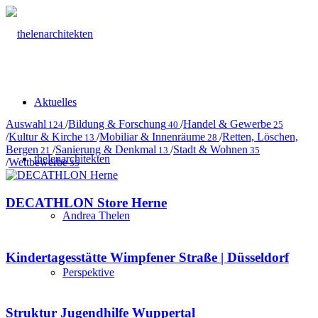
Aktuelles
Auswahl
/
Bildung & Forschung
/
Handel & Gewerbe
124
40
25
/
Kultur & Kirche
/
Mobiliar & Innenräume
/
Retten, Löschen,
13
28
Bergen
/
Sanierung & Denkmal
/
Stadt & Wohnen
21
13
35
thelenarchitekten
/
Wettbewerbe
35
DECATHLON Store Herne
Andrea Thelen
Kindertagesstätte Wimpfener Straße | Düsseldorf
Perspektive
Struktur Jugendhilfe Wuppertal