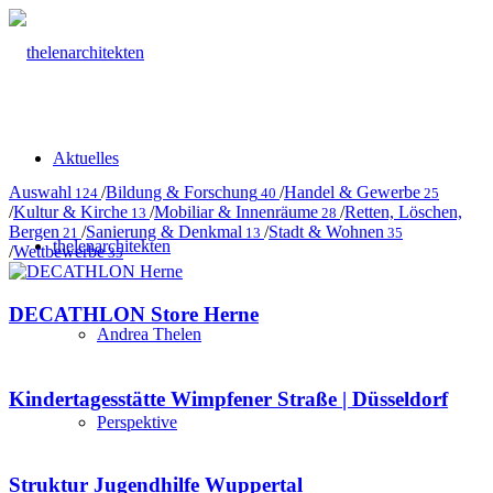
Aktuelles
Auswahl
/
Bildung & Forschung
/
Handel & Gewerbe
124
40
25
/
Kultur & Kirche
/
Mobiliar & Innenräume
/
Retten, Löschen,
13
28
Bergen
/
Sanierung & Denkmal
/
Stadt & Wohnen
21
13
35
thelenarchitekten
/
Wettbewerbe
35
DECATHLON Store Herne
Andrea Thelen
Kindertagesstätte Wimpfener Straße | Düsseldorf
Perspektive
Struktur Jugendhilfe Wuppertal