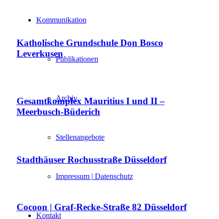
Kommunikation
Katholische Grundschule Don Bosco
Leverkusen
Publikationen
Archiv
Gesamtkomplex Mauritius I und II –
Meerbusch-Büderich
Stellenangebote
Stadthäuser Rochusstraße Düsseldorf
Impressum | Datenschutz
Cocoon | Graf-Recke-Straße 82 Düsseldorf
Kontakt