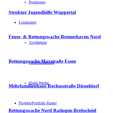
Positionen
Struktur Jugendhilfe Wuppertal
Leistungen
Feuer- & Rettungswache Bremerhaven Nord
Architektur
Rettungswache Maxstraße Essen
Generalplanung
Hand Werke
Mehrfamilienhaus Rochusstraße Düsseldorf
Projekte
Portfolio Raster
Rettungswache Nord Ratingen-Breitscheid