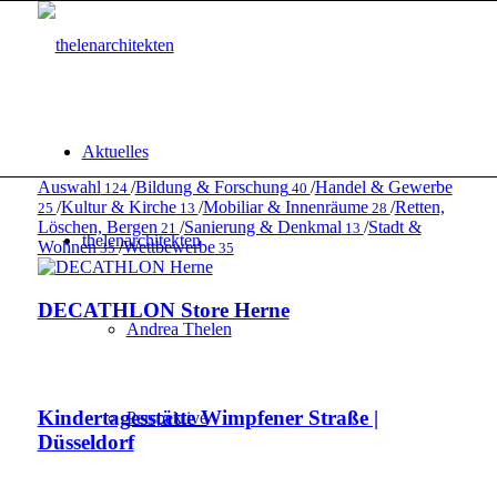
Aktuelles
Auswahl
/
Bildung & Forschung
/
Handel & Gewerbe
124
40
/
Kultur & Kirche
/
Mobiliar & Innenräume
/
Retten,
25
13
28
Löschen, Bergen
/
Sanierung & Denkmal
/
Stadt &
21
13
thelenarchitekten
Wohnen
/
Wettbewerbe
35
35
DECATHLON Store Herne
Andrea Thelen
Kindertagesstätte Wimpfener Straße |
Perspektive
Düsseldorf