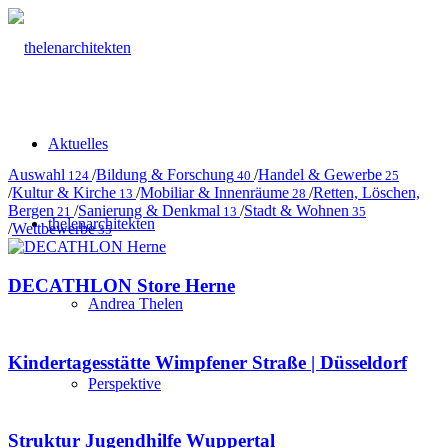
Aktuelles
Auswahl
/
Bildung & Forschung
/
Handel & Gewerbe
124
40
25
/
Kultur & Kirche
/
Mobiliar & Innenräume
/
Retten, Löschen,
13
28
Bergen
/
Sanierung & Denkmal
/
Stadt & Wohnen
21
13
35
thelenarchitekten
/
Wettbewerbe
35
DECATHLON Store Herne
Andrea Thelen
Kindertagesstätte Wimpfener Straße | Düsseldorf
Perspektive
Struktur Jugendhilfe Wuppertal