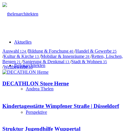
Aktuelles
Auswahl
/
Bildung & Forschung
/
Handel & Gewerbe
124
40
25
/
Kultur & Kirche
/
Mobiliar & Innenräume
/
Retten, Löschen,
13
28
Bergen
/
Sanierung & Denkmal
/
Stadt & Wohnen
21
13
35
thelenarchitekten
/
Wettbewerbe
35
DECATHLON Store Herne
Andrea Thelen
Kindertagesstätte Wimpfener Straße | Düsseldorf
Perspektive
Struktur Jugendhilfe Wuppertal