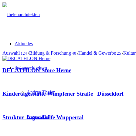
Aktuelles
Auswahl
/
Bildung & Forschung
/
Handel & Gewerbe
/
Kultur
124
40
25
thelenarchitekten
DECATHLON Store Herne
Andrea Thelen
Kindertagesstätte Wimpfener Straße | Düsseldorf
Perspektive
Struktur Jugendhilfe Wuppertal