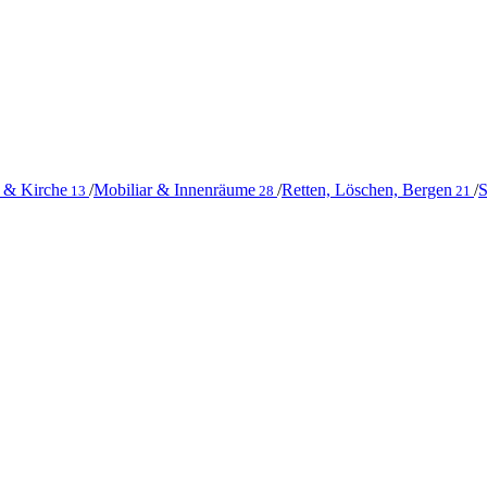
 & Kirche
/
Mobiliar & Innenräume
/
Retten, Löschen, Bergen
/
S
13
28
21