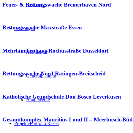
Feuer- & Rettungswache Bremerhaven Nord
Positionen
Rettungswache Maxstraße Essen
Leistungen
Mehrfamilienhaus Rochusstraße Düsseldorf
Architektur
Rettungswache Nord Ratingen-Breitscheid
Generalplanung
Katholische Grundschule Don Bosco Leverkusen
Hand Werke
Gesamtkomplex Mauritius I und II – Meerbusch-Büd
Projekte
Portfolio Raster