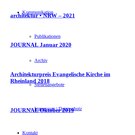
Kommunikation
architektur • NRW – 2021
Publikationen
JOURNAL Januar 2020
Archiv
Architekturpreis Evangelische Kirche im
Rheinland 2018
Stellenangebote
Impressum | Datenschutz
JOURNAL Oktober 2019
Kontakt