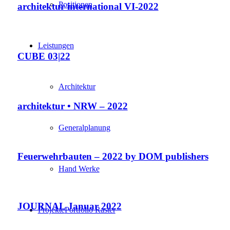
Positionen
architektur international VI-2022
Leistungen
CUBE 03|22
Architektur
architektur • NRW – 2022
Generalplanung
Feuerwehrbauten – 2022 by DOM publishers
Hand Werke
JOURNAL Januar 2022
Projekte
Portfolio Raster