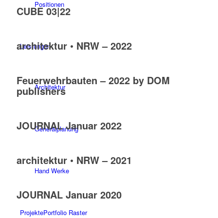
Positionen
CUBE 03|22
architektur • NRW – 2022
Leistungen
Feuerwehrbauten – 2022 by DOM
Architektur
publishers
JOURNAL Januar 2022
Generalplanung
architektur • NRW – 2021
Hand Werke
JOURNAL Januar 2020
Projekte
Portfolio Raster