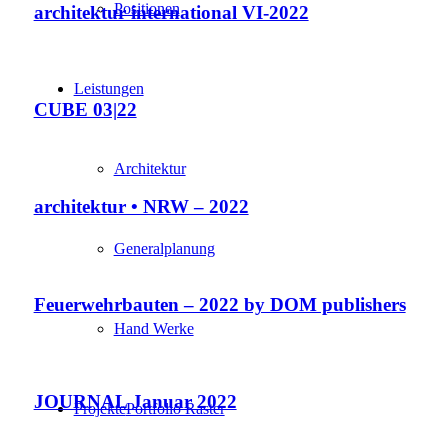
Positionen
architektur international VI-2022
Leistungen
CUBE 03|22
Architektur
architektur • NRW – 2022
Generalplanung
Feuerwehrbauten – 2022 by DOM publishers
Hand Werke
JOURNAL Januar 2022
Projekte
Portfolio Raster