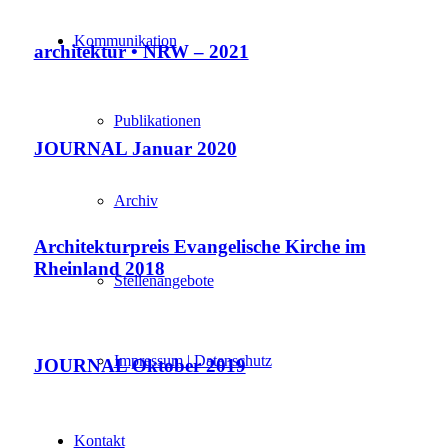
Kommunikation
architektur • NRW – 2021
Publikationen
JOURNAL Januar 2020
Archiv
Architekturpreis Evangelische Kirche im
Rheinland 2018
Stellenangebote
Impressum | Datenschutz
JOURNAL Oktober 2019
Kontakt