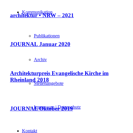
Kommunikation
architektur • NRW – 2021
Publikationen
JOURNAL Januar 2020
Archiv
Architekturpreis Evangelische Kirche im
Rheinland 2018
Stellenangebote
Impressum | Datenschutz
JOURNAL Oktober 2019
Kontakt