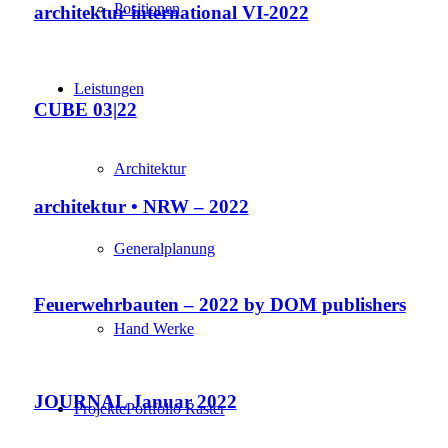
Positionen
architektur international VI-2022
Leistungen
CUBE 03|22
Architektur
architektur • NRW – 2022
Generalplanung
Feuerwehrbauten – 2022 by DOM publishers
Hand Werke
JOURNAL Januar 2022
Projekte
Portfolio Raster