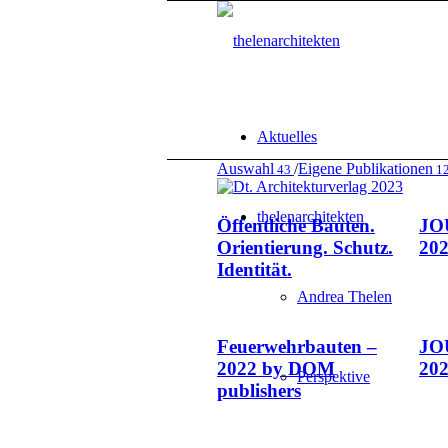
Aktuelles
Auswahl
/
Eigene Publikationen
43
1
thelenarchitekten
Öffentliche Bauten.
JO
Orientierung. Schutz.
20
Identität.
Andrea Thelen
Feuerwehrbauten –
JO
2022 by DOM
20
Perspektive
publishers