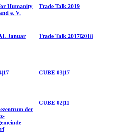
for Humanity
Trade Talk 2019
and e. V.
L Januar
Trade Talk 2017|2018
|17
CUBE 03|17
CUBE 02|11
ezentrum der
z-
gemeinde
rf