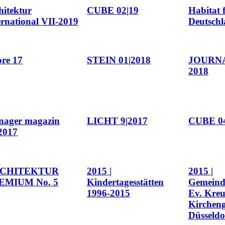
hitektur
CUBE 02|19
Habitat 
ernational VII-2019
Deutschl
ore 17
STEIN 01|2018
JOURNA
2018
nager magazin
LICHT 9|2017
CUBE 04
2017
CHITEKTUR
2015 |
2015 |
EMIUM No. 5
Kindertagesstätten
Gemeind
1996-2015
Ev. Kreu
Kirchen
Düsseldo