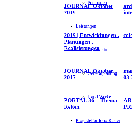
Positionen
JOURNAL Oktober
arc
2019
int
Leistungen
2019 | Entwicklungen .
col
Planungen .
Realisierungen
Architektur
JOURNAL Oktober
ma
Generalplanung
2017
03|
Hand Werke
PORTAL 36 – Thema
AR
Retten
PR
Projekte
Portfolio Raster