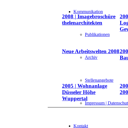
Kommunikation
2008 | Imagebroschüre
200
thelenarchitekten
Log
Ge
Publikationen
Neue Arbeitswelten 2008
200
Ba
Archiv
Stellenangebote
2005 | Wohnanlage
200
Düsseler Höhe
20
Wuppertal
Impressum | Datenschu
Kontakt