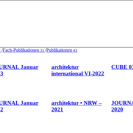
/
Fach-Publikationen
/
Publikationen
2
31
43
URNAL Januar
architektur
CUBE 03
23
international VI-2022
URNAL Januar
architektur • NRW –
JOURNA
22
2021
2020