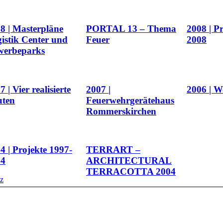
8 | Masterpläne
PORTAL 13 – Thema
2008 | P
istik Center und
Feuer
2008
werbeparks
7 | Vier realisierte
2007 |
2006 | W
uten
Feuerwehrgerätehaus
Rommerskirchen
4 | Projekte 1997-
TERRART –
04
ARCHITECTURAL
TERRACOTTA 2004
tz