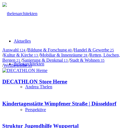
Aktuelles
Auswahl
/
Bildung & Forschung
/
Handel & Gewerbe
124
40
25
/
Kultur & Kirche
/
Mobiliar & Innenräume
/
Retten, Löschen,
13
28
Bergen
/
Sanierung & Denkmal
/
Stadt & Wohnen
21
13
35
thelenarchitekten
/
Wettbewerbe
35
DECATHLON Store Herne
Andrea Thelen
Kindertagesstätte Wimpfener Straße | Düsseldorf
Perspektive
Struktur Jugendhilfe Wuppertal