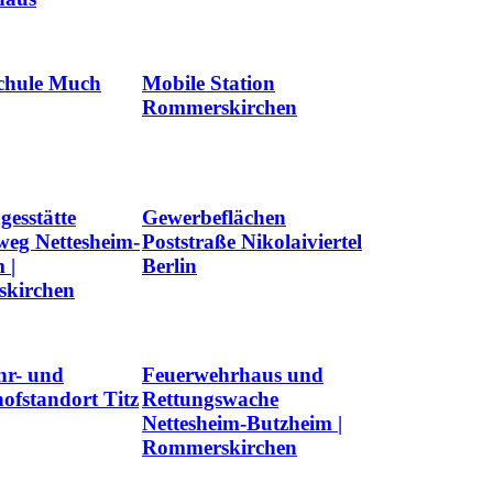
chule Much
Mobile Station
Rommerskirchen
gesstätte
Gewerbeflächen
weg Nettesheim-
Poststraße Nikolaiviertel
 |
Berlin
kirchen
hr- und
Feuerwehrhaus und
hofstandort Titz
Rettungswache
Nettesheim-Butzheim |
Rommerskirchen