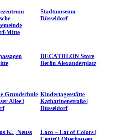
ezentrum
Stadtmuseum
sche
Düsseldorf
gemeinde
rf-Mitte
passagen
DECATHLON Store
itte
Berlin Alexanderplatz
he Grundschule
Kindertagesstätte
er Allee |
Katharinenstraße |
rf
Düsseldorf
s K. | Neuss
Loco – Lot of Colors |
CentrO Oberhausen