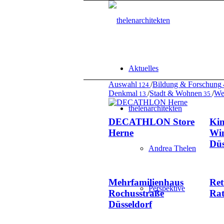
Aktuelles
Auswahl
/
Bildung & Forschung
124
Denkmal
/
Stadt & Wohnen
/
We
13
35
thelenarchitekten
DECATHLON Store
Kin
Herne
Wim
Düs
Andrea Thelen
Mehrfamilienhaus
Ret
Perspektive
Rochusstraße
Rat
Düsseldorf