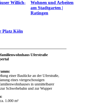
user Willich-
Wohnen und Arbeiten
am Stadtgarten |
Ratingen
r Platz Köln
familienwohnhaus Uferstraße
ertal
ramm:
eßung einer Baulücke an der Uferstraße,
anung eines viergeschossigen
amilienwohnhauses in unmittelbarer
 zur Schwebebahn und zur Wupper
n:
a. 1.000 m²