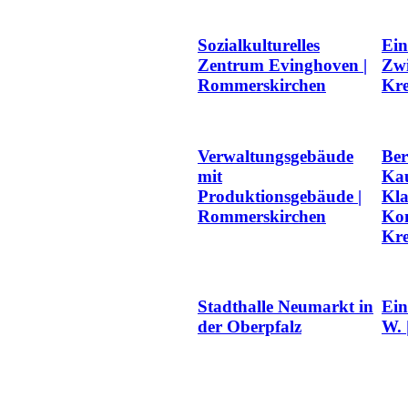
Sozialkulturelles
Ein
Zentrum Evinghoven |
Zwi
Rommerskirchen
Kre
Verwaltungsgebäude
Ber
mit
Kau
Produktionsgebäude |
Kla
Rommerskirchen
Kom
Kre
Stadthalle Neumarkt in
Ein
der Oberpfalz
W. 