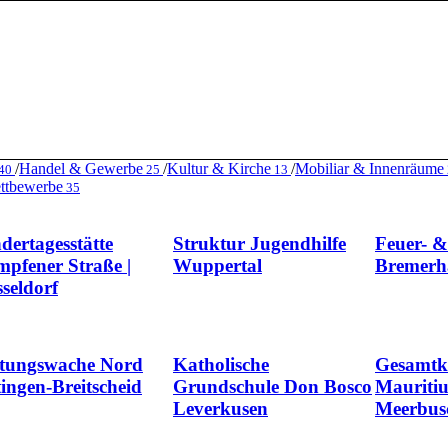
/
Handel & Gewerbe
/
Kultur & Kirche
/
Mobiliar & Innenräume
40
25
13
ttbewerbe
35
dertagesstätte
Struktur Jugendhilfe
Feuer- 
pfener Straße |
Wuppertal
Bremerh
seldorf
tungswache Nord
Katholische
Gesamtk
ingen-Breitscheid
Grundschule Don Bosco
Mauritiu
Leverkusen
Meerbus