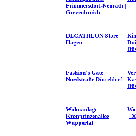
Frimmersdorf-Neurath |
Grevenbroich
DECATHLON Store
Kin
Hagen
Dui
Düs
Fashion´s Gate
Ver
Nordstraße Düsseldorf
Kas
Düs
Wohnanlage
Woh
Kronprinzenallee
| D
Wuppertal