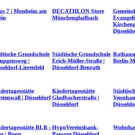
us 7 | Monheim am
DECATHLON Store
Gemeind
ein
Mönchengladbach
Evangeli
Kirchen
Düsseldo
dtische Grundschule
Städtische Grundschule
Rathaus
mpgensweg |
Erich-Müller-Straße |
Berlin-M
seldorf-Lierenfeld
Düsseldorf-Benrath
dertagesstätte
Kindertagesstätte
Städtisc
stenwall | Düsseldorf
Gladbacherstraße |
Vennhaus
Düsseldorf
Düsseldo
dertagesstätte BLB –
HypoVereinsbank-
Wohnhau
n | Bonn
Passage Düsseldorf