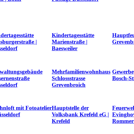
dertagesstätte
Kindertagesstätte
Hauptfe
sburgerstraße |
Marienstraße |
Grevenb
seldorf
Baesweiler
waltungsgebäude
Mehrfamilienwohnhaus
Gewerbe
ernenstraße
Schlossstrasse
Bosch-St
seldorf
Grevenbroich
nloft mit Fotoatelier
Hauptstelle der
Feuerwe
üsseldorf
Volksbank Krefeld eG |
Evinghov
Krefeld
Rommers