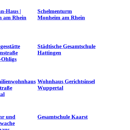
n-Haus |
Schelmenturm
 am Rhein
Monheim am Rhein
gesstätte
Städtische Gesamtschule
nstraße
Hattingen
-Ohligs
ilienwohnhaus
Wohnhaus Gerichtsinsel
traße
Wuppertal
al
hr und
Gesamtschule Kaarst
swache
haus