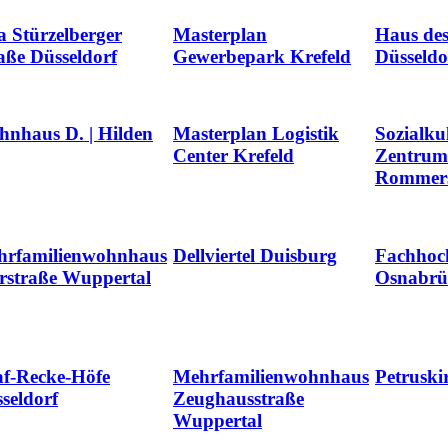
a Stürzelberger
Masterplan
Haus des
aße Düsseldorf
Gewerbepark Krefeld
Düsseldo
nhaus D. | Hilden
Masterplan Logistik
Sozialkul
Center Krefeld
Zentrum
Rommers
hrfamilienwohnhaus
Dellviertel Duisburg
Fachhoc
rstraße Wuppertal
Osnabrüc
f-Recke-Höfe
Mehrfamilienwohnhaus
Petruski
seldorf
Zeughausstraße
Wuppertal