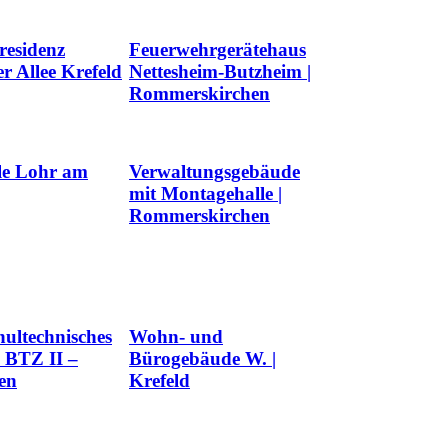
residenz
Feuerwehrgerätehaus
 Allee Krefeld
Nettesheim-Butzheim |
Rommerskirchen
le Lohr am
Verwaltungsgebäude
mit Montagehalle |
Rommerskirchen
hultechnisches
Wohn- und
 BTZ II –
Bürogebäude W. |
en
Krefeld