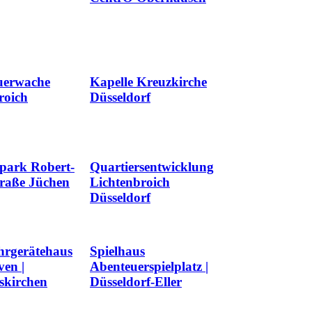
uerwache
Kapelle Kreuzkirche
roich
Düsseldorf
park Robert-
Quartiersentwicklung
raße Jüchen
Lichtenbroich
Düsseldorf
hrgerätehaus
Spielhaus
en |
Abenteuerspielplatz |
kirchen
Düsseldorf-Eller