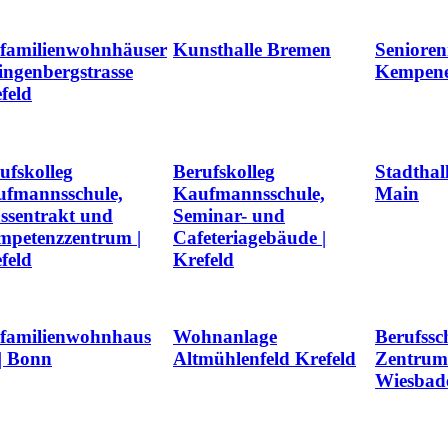
familienwohnhäuser
Kunsthalle Bremen
Senioren
ngenbergstrasse
Kempener
feld
ufskolleg
Berufskolleg
Stadthal
fmannsschule,
Kaufmannsschule,
Main
ssentrakt und
Seminar- und
petenzzentrum |
Cafeteriagebäude |
feld
Krefeld
familienwohnhaus
Wohnanlage
Berufssc
| Bonn
Altmühlenfeld Krefeld
Zentrum
Wiesbad