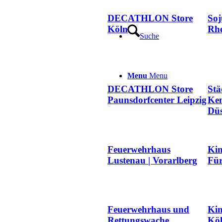
DECATHLON Store
Soj
Köln
Rh
Suche
Menu
Menu
DECATHLON Store
Stä
Paunsdorfcenter Leipzig
Ke
Düs
Feuerwehrhaus
Kin
Lustenau | Vorarlberg
Für
Feuerwehrhaus und
Kin
Rettungswache
Köl