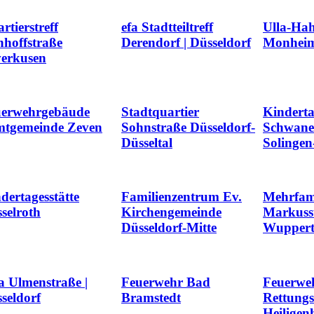
rtierstreff
efa Stadtteiltreff
Ulla-Hah
hoffstraße
Derendorf | Düsseldorf
Monheim
erkusen
uerwehrgebäude
Stadtquartier
Kinderta
mtgemeinde Zeven
Sohnstraße Düsseldorf-
Schwane
Düsseltal
Solingen
dertagesstätte
Familienzentrum Ev.
Mehrfam
selroth
Kirchengemeinde
Markuss
Düsseldorf-Mitte
Wuppert
a Ulmenstraße |
Feuerwehr Bad
Feuerwe
seldorf
Bramstedt
Rettung
Heiligen