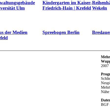
waltungsgebäude
Kindergarten im Kaiser-
Reihenhä
versität Ulm
Friedrich-Hain | Krefeld
Wekeln
s der Medien
Spreebogen Berlin
Breslaue
feld
Mehr
Wupp
2007
Prog
Schli
Neupl
Mehrf
Nähe
Date
BGF c