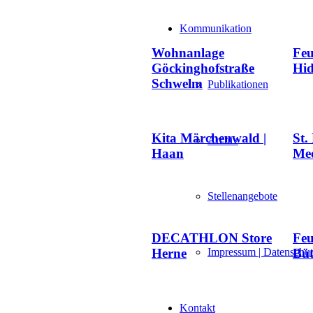
Kommunikation
Wohnanlage
Feu
Göckinghofstraße
Hi
Schwelm
Publikationen
Kita Märchenwald |
St.
Archiv
Haan
Mee
Stellenangebote
DECATHLON Store
Feu
Impressum | Datenschu
Herne
Büt
Kontakt