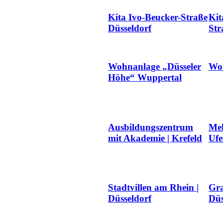
Kita Ivo-Beucker-Straße
Kit
Düsseldorf
Str
Wohnanlage „Düsseler
Woh
Höhe“ Wuppertal
Ausbildungszentrum
Me
mit Akademie | Krefeld
Ufe
Stadtvillen am Rhein |
Gra
Düsseldorf
Düs