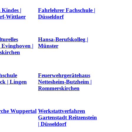
 Kindes |
Fahrlehrer Fachschule |
rf-Wittlaer
Düsseldorf
turelles
Hansa-Berufskolleg |
 Evinghoven |
Münster
kirchen
hschule
Feuerwehrgerätehaus
k | Lingen
Nettesheim-Butzheim |
Rommerskirchen
rche Wuppertal
Werkstattverfahren
Gartenstadt Reitzenstein
| Düsseldorf