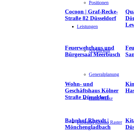
Positionen
Cocoon | Graf-Recke-
Qua
Straße 82 Düsseldorf
Dön
Lev
Leistungen
Feuerwehrhaus und
Fe
Architektur
Bürgersaal Meerbusch
Sa
Generalplanung
Wohn- und
Kin
Geschäftshaus Kölner
Has
Straße Düsseldorf
Hand Werke
Bahnhof Rheydt |
Kit
Projekte
Portfolio Raster
Mönchengladbach
Düs