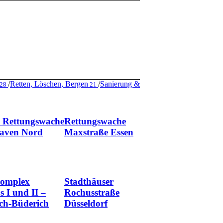
/
Retten, Löschen, Bergen
/
Sanierung &
28
21
& Rettungswache
Rettungswache
aven Nord
Maxstraße Essen
omplex
Stadthäuser
s I und II –
Rochusstraße
ch-Büderich
Düsseldorf