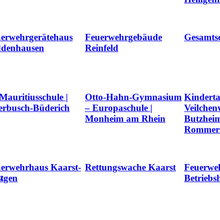
erwehrgerätehaus
Feuerwehrgebäude
Gesamts
ddenhausen
Reinfeld
 Mauritiusschule |
Otto-Hahn-Gymnasium
Kinderta
rbusch-Büderich
– Europaschule |
Veilchen
Monheim am Rhein
Butzheim
Rommers
erwehrhaus Kaarst-
Rettungswache Kaarst
Feuerwe
tz
tgen
Betriebs