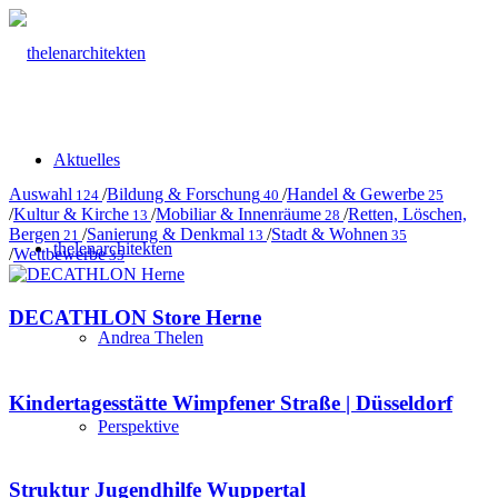
Aktuelles
Auswahl
/
Bildung & Forschung
/
Handel & Gewerbe
124
40
25
/
Kultur & Kirche
/
Mobiliar & Innenräume
/
Retten, Löschen,
13
28
Bergen
/
Sanierung & Denkmal
/
Stadt & Wohnen
21
13
35
thelenarchitekten
/
Wettbewerbe
35
DECATHLON Store Herne
Andrea Thelen
Kindertagesstätte Wimpfener Straße | Düsseldorf
Perspektive
Struktur Jugendhilfe Wuppertal