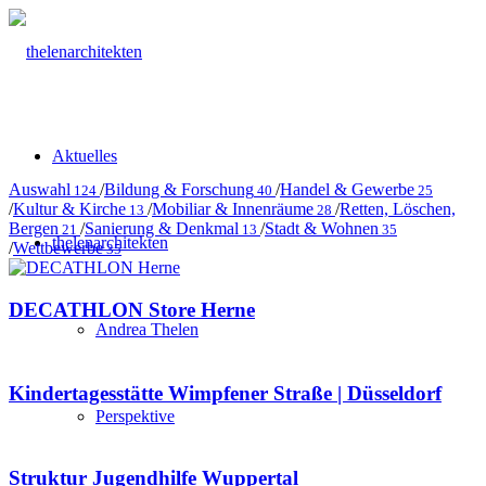
Aktuelles
Auswahl
/
Bildung & Forschung
/
Handel & Gewerbe
124
40
25
/
Kultur & Kirche
/
Mobiliar & Innenräume
/
Retten, Löschen,
13
28
Bergen
/
Sanierung & Denkmal
/
Stadt & Wohnen
21
13
35
thelenarchitekten
/
Wettbewerbe
35
DECATHLON Store Herne
Andrea Thelen
Kindertagesstätte Wimpfener Straße | Düsseldorf
Perspektive
Struktur Jugendhilfe Wuppertal