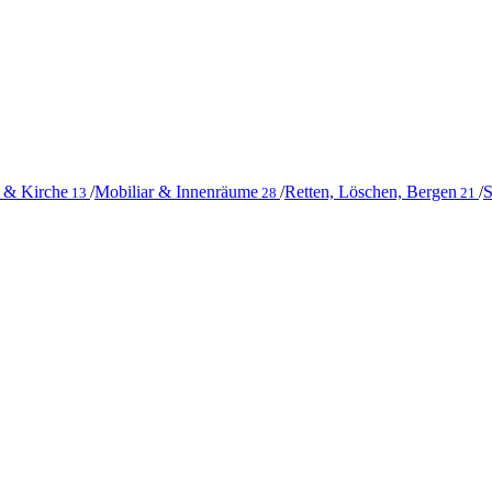
 & Kirche
/
Mobiliar & Innenräume
/
Retten, Löschen, Bergen
/
S
13
28
21