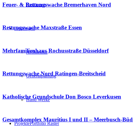
Feuer- & Rettungswache Bremerhaven Nord
Positionen
Rettungswache Maxstraße Essen
Leistungen
Mehrfamilienhaus Rochusstraße Düsseldorf
Architektur
Rettungswache Nord Ratingen-Breitscheid
Generalplanung
Katholische Grundschule Don Bosco Leverkusen
Hand Werke
Gesamtkomplex Mauritius I und II – Meerbusch-Büd
Projekte
Portfolio Raster