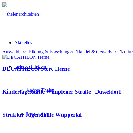
Aktuelles
Auswahl
/
Bildung & Forschung
/
Handel & Gewerbe
/
Kultur
124
40
25
thelenarchitekten
DECATHLON Store Herne
Andrea Thelen
Kindertagesstätte Wimpfener Straße | Düsseldorf
Perspektive
Struktur Jugendhilfe Wuppertal