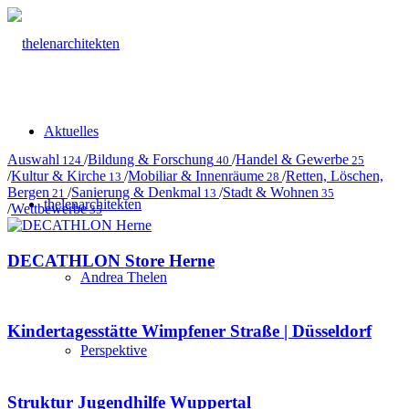
Aktuelles
Auswahl
/
Bildung & Forschung
/
Handel & Gewerbe
124
40
25
/
Kultur & Kirche
/
Mobiliar & Innenräume
/
Retten, Löschen,
13
28
Bergen
/
Sanierung & Denkmal
/
Stadt & Wohnen
21
13
35
thelenarchitekten
/
Wettbewerbe
35
DECATHLON Store Herne
Andrea Thelen
Kindertagesstätte Wimpfener Straße | Düsseldorf
Perspektive
Struktur Jugendhilfe Wuppertal