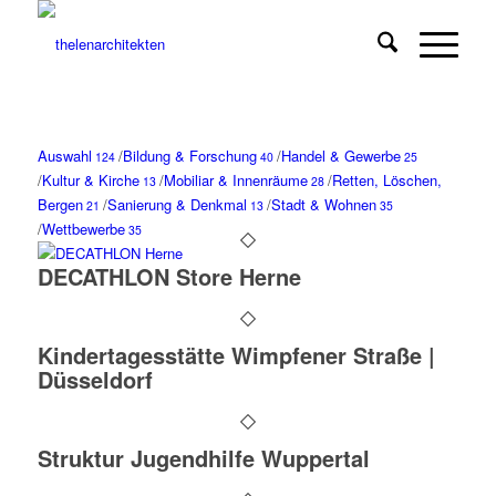
Auswahl
/
Bildung & Forschung
/
Handel & Gewerbe
124
40
25
/
Kultur & Kirche
/
Mobiliar & Innenräume
/
Retten, Löschen,
13
28
Bergen
/
Sanierung & Denkmal
/
Stadt & Wohnen
21
13
35
/
Wettbewerbe
35
DECATHLON Store Herne
Kindertagesstätte Wimpfener Straße |
Düsseldorf
Struktur Jugendhilfe Wuppertal