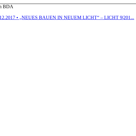
ten BDA
.12.2017 • „NEUES BAUEN IN NEUEM LICHT“ – LICHT 9|201...