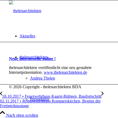
Aktuelles
thelenarchitekten
Neue Internetseite online !
thelenarchitekten veröffentlicht eine neu gestaltete
Internetpräsentation.
www.thelenarchitekten.de
Andrea Thelen
© 2026 Copyright - thelenarchitekten BDA
18.10.2017 • Feuerwehrhaus Kaarst-Büttgen, Baufortschritt
Perspektive
02.11.2017 • Rettungszentrum Rommerskirchen, Beginn der
Fertigteilmontage
Nach oben scrollen