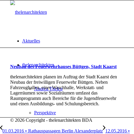
Aktuelles
thelenarchitekten
Neubau des Feuerwehrhauses Büttgen, Stadt Kaarst
thelenarchitekten planen im Auftrag der Stadt Kaarst den
Neubau der freiwilligen Feuerwehr Büttgen. Neben
Fahrzeughallen, einer Waschhalle, Werkstatt- und
Andrea Thelen
Lagerräumen sowie Sozialräumen umfasst das
Raumprogramm auch Bereiche für die Jugendfeuerwehr
und einen Ausbildungs- und Schulungsbereich.
Perspektive
© 2026 Copyright - thelenarchitekten BDA
01.03.2016 • Rathauspassagen Berlin Alexanderplatz
12.05.2016 •