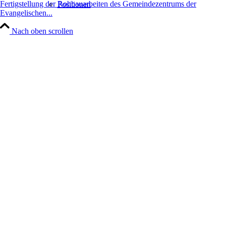
Fertigstellung der Rohbauarbeiten des Gemeindezentrums der
Positionen
Evangelischen...
Nach oben scrollen
Leistungen
Architektur
Generalplanung
Hand Werke
Projekte
Portfolio Raster