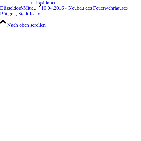
Positionen
Düsseldorf-Mitte,...
10.04.2016 • Neubau des Feuerwehrhauses
Büttgen, Stadt Kaarst
Nach oben scrollen
Leistungen
Architektur
Generalplanung
Hand Werke
Projekte
Portfolio Raster