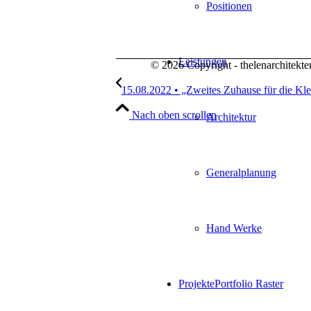
Positionen
Leistungen
© 2026 Copyright - thelenarchitek
15.08.2022 • „Zweites Zuhause für die Kl
Nach oben scrollen
Architektur
Generalplanung
Hand Werke
Projekte
Portfolio Raster