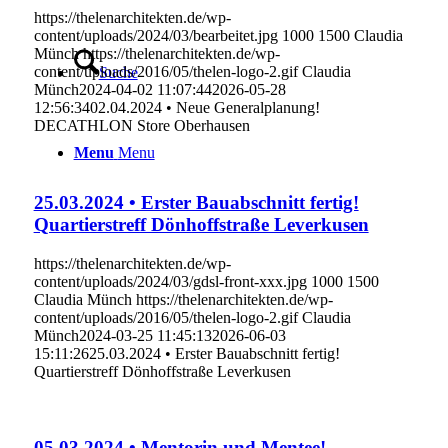
https://thelenarchitekten.de/wp-
content/uploads/2024/03/bearbeitet.jpg
1000
1500
Claudia
Münch
https://thelenarchitekten.de/wp-
content/uploads/2016/05/thelen-logo-2.gif
Claudia
Suche
Münch
2024-04-02 11:07:44
2026-05-28
12:56:34
02.04.2024 • Neue Generalplanung!
DECATHLON Store Oberhausen
Menu
Menu
25.03.2024 • Erster Bauabschnitt fertig!
Quartierstreff Dönhoffstraße Leverkusen
https://thelenarchitekten.de/wp-
content/uploads/2024/03/gdsl-front-xxx.jpg
1000
1500
Claudia Münch
https://thelenarchitekten.de/wp-
content/uploads/2016/05/thelen-logo-2.gif
Claudia
Münch
2024-03-25 11:45:13
2026-06-03
15:11:26
25.03.2024 • Erster Bauabschnitt fertig!
Quartierstreff Dönhoffstraße Leverkusen
05.03.2024 • Mentorin und Mentee!