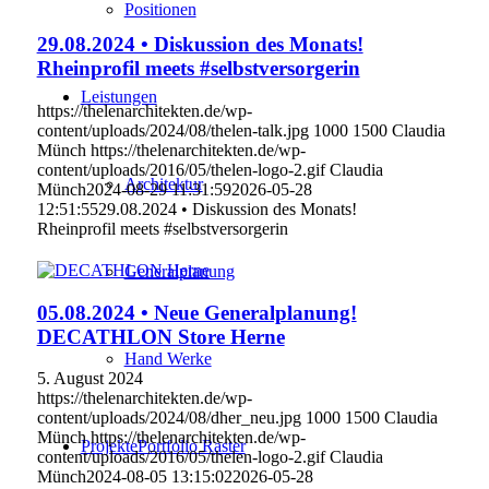
Positionen
29.08.2024 • Diskussion des Monats!
Rheinprofil meets #selbstversorgerin
Leistungen
https://thelenarchitekten.de/wp-
content/uploads/2024/08/thelen-talk.jpg
1000
1500
Claudia
Münch
https://thelenarchitekten.de/wp-
content/uploads/2016/05/thelen-logo-2.gif
Claudia
Architektur
Münch
2024-08-29 11:31:59
2026-05-28
12:51:55
29.08.2024 • Diskussion des Monats!
Rheinprofil meets #selbstversorgerin
Generalplanung
05.08.2024 • Neue Generalplanung!
DECATHLON Store Herne
Hand Werke
5. August 2024
https://thelenarchitekten.de/wp-
content/uploads/2024/08/dher_neu.jpg
1000
1500
Claudia
Münch
https://thelenarchitekten.de/wp-
Projekte
Portfolio Raster
content/uploads/2016/05/thelen-logo-2.gif
Claudia
Münch
2024-08-05 13:15:02
2026-05-28