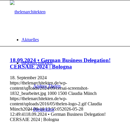
Aktuelles
18.09.2024 • German Business Delegation!
thelenarchitekten
CERSAIE 2024 | Bologna
18. September 2024
https://thelenarchitekten.de/wp-
Andrea Thelen
content/uploads/2024/09/cersai-screenshot-
1832_bearbeitet.jpg
1000
1500
Claudia Münch
https://thelenarchitekten.de/wp-
content/uploads/2016/05/thelen-logo-2.gif
Claudia
Münch
2024-09-18 13:55:05
2026-05-28
Perspektive
12:49:41
18.09.2024 • German Business Delegation!
CERSAIE 2024 | Bologna