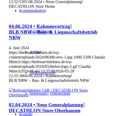
12:52:52
05.08.2024 • Neue Generalplanung!
DECATHLON Store Herne
Kommunikation
04.06.2024 • Rahmenvertrag!
Publikationen
BLB NRW – Bau- & Liegenschaftsbetrieb
NRW
4. Juni 2024
Archiv
https://thelenarchitekten.de/wp-
content/uploads/2024/06/blb-nrw-1.jpg
1000
1500
Claudia
Münch
https://thelenarchitekten.de/wp-
content/uploads/2016/05/thelen-logo-2.gif
Claudia
Münch
2024-06-04 13:37:00
2026-05-28
Stellenangebote
12:55:30
04.06.2024 • Rahmenvertrag!
BLB NRW – Bau- & Liegenschaftsbetrieb NRW
Impressum | Datenschutz
02.04.2024 • Neue Generalplanung!
DECATHLON Store Oberhausen
Kontakt