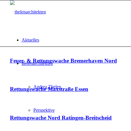
Aktuelles
Feuer- & Rettungswache Bremerhaven Nord
thelenarchitekten
Andrea Thelen
Rettungswache Maxstraße Essen
Perspektive
Rettungswache Nord Ratingen-Breitscheid